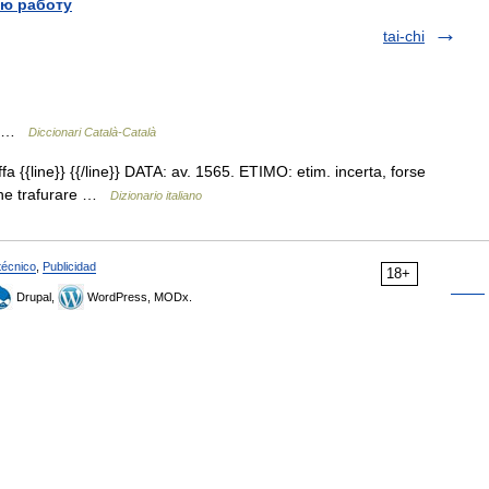
ю работу
tai-chi
ní …
Diccionari Català-Català
ffa {{line}} {{/line}} DATA: av. 1565. ETIMO: etim. incerta, forse
anche trafurare …
Dizionario italiano
técnico
,
Publicidad
18+
Drupal,
WordPress, MODx.