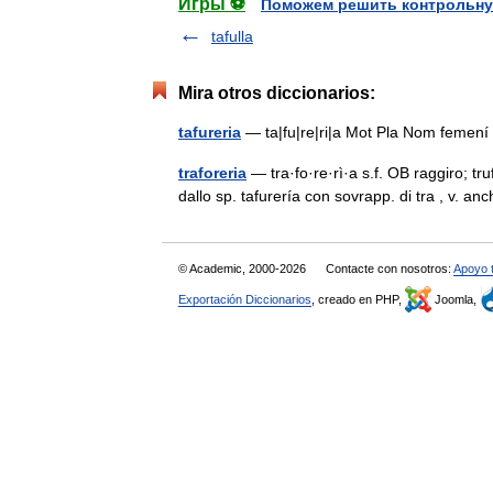
Игры ⚽
Поможем решить контрольну
tafulla
Mira otros diccionarios:
tafureria
— ta|fu|re|ri|a Mot Pla Nom feme
traforeria
— tra·fo·re·rì·a s.f. OB raggiro; tru
dallo sp. tafurería con sovrapp. di tra , v. 
© Academic, 2000-2026
Contacte con nosotros:
Apoyo 
Exportación Diccionarios
, creado en PHP,
Joomla,