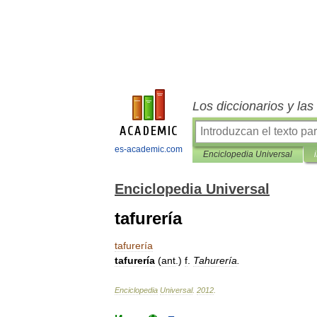
Los diccionarios y la
es-academic.com
Enciclopedia Universal
Enciclopedia Universal
tafurería
tafurería
tafurería
(
ant
.)
f
.
Tahurería
.
Enciclopedia
Universal
.
2012
.